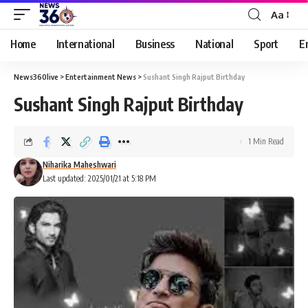
Aa
Home
International
Business
National
Sport
E
News360live
>
Entertainment News
>
Sushant Singh Rajput Birthday
Sushant Singh Rajput Birthday
1 Min Read
Niharika Maheshwari
Last updated: 2025/01/21 at 5:18 PM