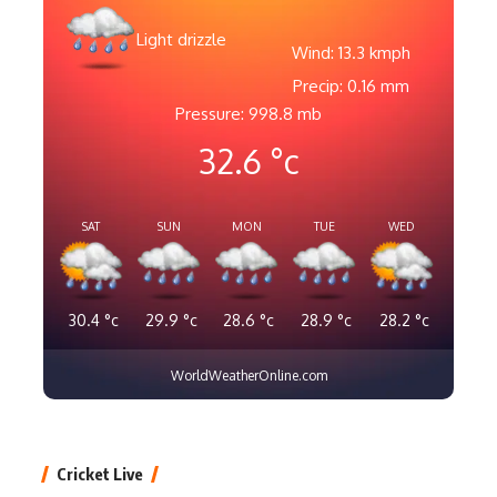
Light drizzle
Wind: 13.3 kmph
Precip: 0.16 mm
Pressure: 998.8 mb
32.6
°c
SAT
SUN
MON
TUE
WED
30.4
°c
29.9
°c
28.6
°c
28.9
°c
28.2
°c
WorldWeatherOnline.com
Cricket Live